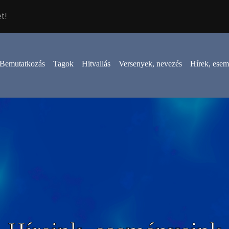
t!
Bemutatkozás
Tagok
Hitvallás
Versenyek, nevezés
Hírek, ese