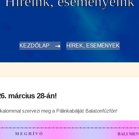
Híreink, eseményeink
KEZDŐLAP
HÍREK, ESEMÉNYEK
26. március 28-án!
kalommal szervezi meg a Pálinkabálját Balatonfűzfőn!