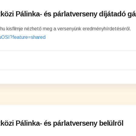
közi Pálinka- és párlatverseny díjátadó gá
ny.hu kisfilmje nézhető meg a versenyünk eredményhírdetéséről.
nuOSI?feature=shared
közi Pálinka- és párlatverseny belülről