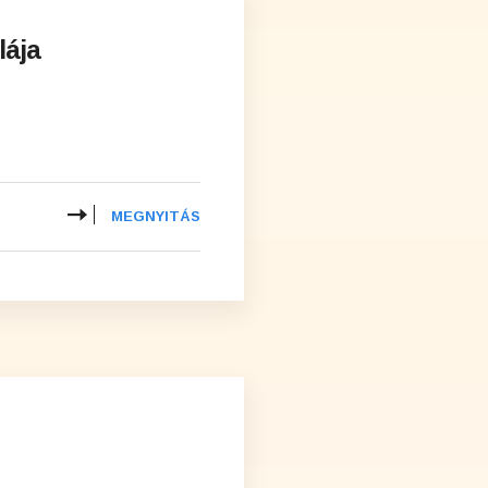
lája
MEGNYITÁS