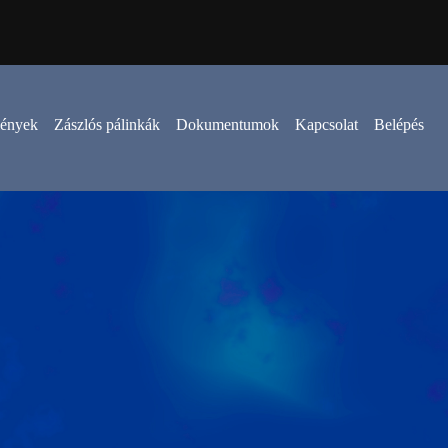
mények
Zászlós pálinkák
Dokumentumok
Kapcsolat
Belépés