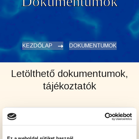
Dokumentumok
KEZDŐLAP
DOKUMENTUMOK
Letölthető dokumentumok,
tájékoztatók
Nevezési lap 2026 (pdf)
Nevezési lap 2026 (word)
Ez a weboldal sütiket használ