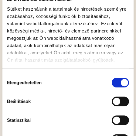
Versenyszabályzat 2026
Sütiket használunk a tartalmak és hirdetések személyre
szabásához, közösségi funkciók biztosításához,
valamint weboldalforgalmunk elemzéséhez. Ezenkívül
4 Sólyi Nemzetközi Pálinka- és párlatverseny
közösségi média-, hirdető- és elemező partnereinkkel
eredményei
megosztjuk az Ön weboldalhasználatra vonatkozó
adatait, akik kombinálhatják az adatokat más olyan
4. Sólyi Nemzetközi Pálinka- és párlatverseny
adatokkal, amelyeket Ön adott meg számukra vagy az
díjazottjai
Ön által használt más szolgáltatásokból gyűjtöttek.
3. Sólyi Nemzetközi Pálinka- és párlatverseny
Hozzájárulás
eredményei
Elengedhetetlen
kiválasztása
Alapító Okirat 2021.06.02
Beállítások
Együttműködési Megállapodás Első Magyar Fehér
Asztal Lovagrenddel
Statisztikai
Írásos beszámoló 2020 év