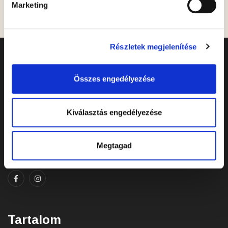
Marketing
Részletek megjelenítése
Rólunk
Összes engedélyezése
Kiválasztás engedélyezése
Üdvözöljük a Szent István Pálinka Lovagrend Sóly
weboldalán! Ismerjen meg minket, olvasson rólunk és
Megtagad
ajánljon minket!
Tartalom